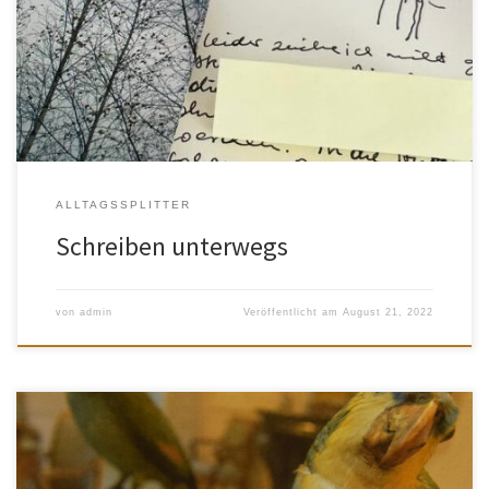
dem Sitz neben der Tür saß ein Mittdreißiger. Auf seinen
Oberschenkeln lag ein Tablet samt Keyboard und seine Finger
glitten mit atemberaubender Geschwindigkeit über die Tasten.
ALLTAGSSPLITTER
Schreiben unterwegs
von
admin
Veröffentlicht am
August 21, 2022