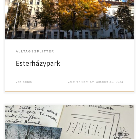
tiefer fernsah.
ALLTAGSSPLITTER
Esterházypark
von
admin
Veröffentlicht am
Oktober 31, 2024
Vor einiger Zeit stieg ich in eine volle Tram. Es war Rushhour. Auf