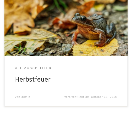
Warum ich den Herbst mag: seine Farben, sein weiches Licht, die
Sonne manchmal heiß, dann wieder kühl, den Regen, den Nebel
und die Sehnsucht nach dem Feuer.
ALLTAGSSPLITTER
Herbstfeuer
von
admin
Veröffentlicht am
Oktober 18, 2016