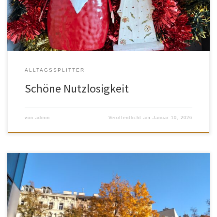
ALLTAGSSPLITTER
Schöne Nutzlosigkeit
von
admin
Veröffentlicht am
Januar 10, 2026
Mit elf ging meine Kindheit zu Ende, weil mein Bruder von der
Dachterrasse seiner Freundin Valerie fiel, während ich einen Stock