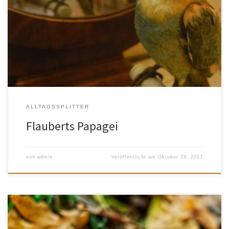
Ein Papagei als literarische Requisite und als Versuch einer
Annäherung an Gustave Flaubert und seine Romanwelten.
ALLTAGSSPLITTER
Flauberts Papagei
von
admin
Veröffentlicht am
Oktober 28, 2017